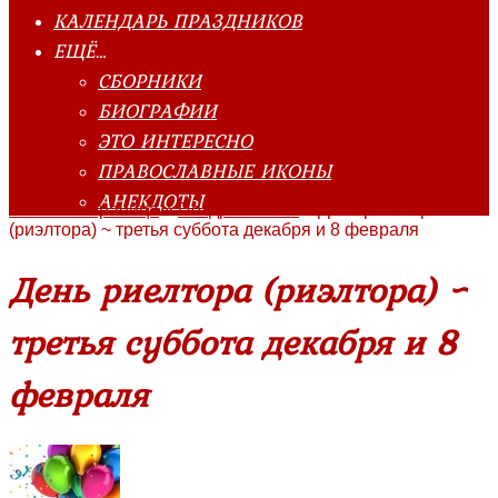
КАЛЕНДАРЬ ПРАЗДНИКОВ
ЕЩЁ…
СБОРНИКИ
БИОГРАФИИ
ЭТО ИНТЕРЕСНО
ПРАВОСЛАВНЫЕ ИКОНЫ
АНЕКДОТЫ
Главная страница
»
Поздравления
»
День риелтора
(риэлтора) ~ третья суббота декабря и 8 февраля
День риелтора (риэлтора) ~
третья суббота декабря и 8
февраля