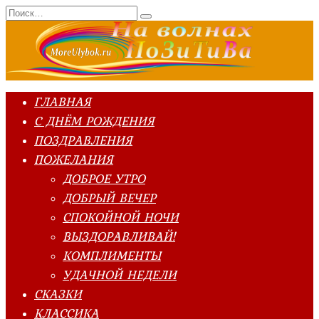
Перейти
Search
к
for:
содержанию
ГЛАВНАЯ
С ДНЁМ РОЖДЕНИЯ
ПОЗДРАВЛЕНИЯ
ПОЖЕЛАНИЯ
ДОБРОЕ УТРО
ДОБРЫЙ ВЕЧЕР
СПОКОЙНОЙ НОЧИ
ВЫЗДОРАВЛИВАЙ!
КОМПЛИМЕНТЫ
УДАЧНОЙ НЕДЕЛИ
СКАЗКИ
КЛАССИКА