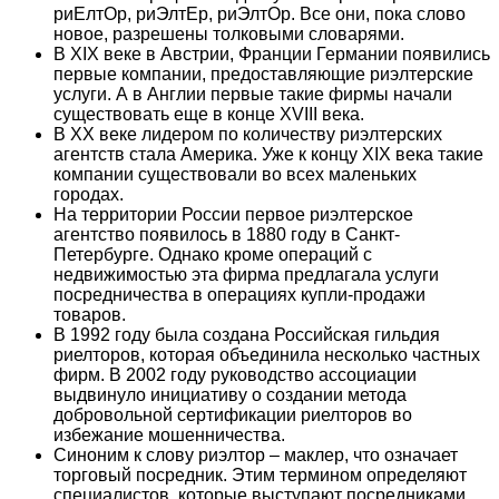
риЕлтОр, риЭлтЕр, риЭлтОр. Все они, пока слово
новое, разрешены толковыми словарями.
В XIX веке в Австрии, Франции Германии появились
первые компании, предоставляющие риэлтерские
услуги. А в Англии первые такие фирмы начали
существовать еще в конце XVIII века.
В ХХ веке лидером по количеству риэлтерских
агентств стала Америка. Уже к концу ХІХ века такие
компании существовали во всех маленьких
городах.
На территории России первое риэлтерское
агентство появилось в 1880 году в Санкт-
Петербурге. Однако кроме операций с
недвижимостью эта фирма предлагала услуги
посредничества в операциях купли-продажи
товаров.
В 1992 году была создана Российская гильдия
риелторов, которая объединила несколько частных
фирм. В 2002 году руководство ассоциации
выдвинуло инициативу о создании метода
добровольной сертификации риелторов во
избежание мошенничества.
Синоним к слову риэлтор – маклер, что означает
торговый посредник. Этим термином определяют
специалистов, которые выступают посредниками