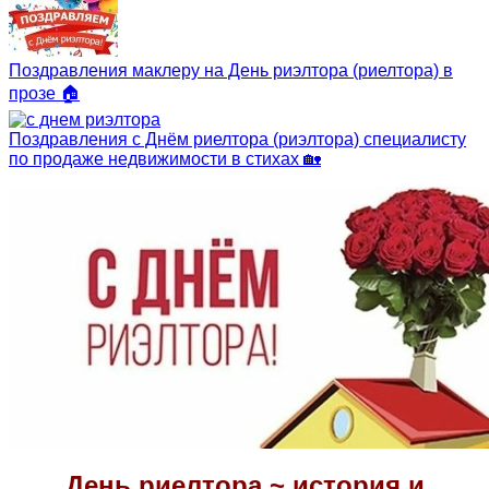
Поздравления маклеру на День риэлтора (риелтора) в
прозе 🏠
Поздравления с Днём риелтора (риэлтора) специалисту
по продаже недвижимости в стихах 🏡
День риелтора ~ история и