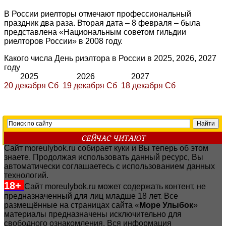
В России риелторы отмечают профессиональный
праздник два раза. Вторая дата – 8 февраля – была
представлена «Национальным советом гильдии
риелторов России» в 2008 году.
Какого числа День риэлтора в России в 2025, 2026, 2027
году
2025 2026 2027
20 декабря Сб 19 декабря Сб 18 декабря Сб
СЕЙЧАС ЧИТАЮТ
Сайт moreulybok.ru собирает куки и Вы теперь об этом
знаете. Продолжая использовать данный ресурс, Вы
автоматически соглашаетесь с использованием данных
технологий.
18+
Сайт moreulybok.ru может содержать контент, не
предназначенный для лиц младше 18 лет.
Все
размещённые на страницах сайта «
Море Улыбок
»
материалы предназначены исключительно для
свободного ознакомления. Вся информация