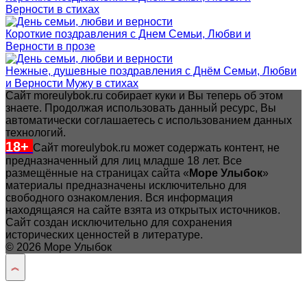
Верности в стихах
Короткие поздравления с Днем Семьи, Любви и
Верности в прозе
Нежные, душевные поздравления с Днём Семьи, Любви
и Верности Мужу в стихах
Сайт moreulybok.ru собирает куки и Вы теперь об этом
знаете. Продолжая использовать данный ресурс, Вы
автоматически соглашаетесь с использованием данных
технологий.
18+
Сайт moreulybok.ru может содержать контент, не
предназначенный для лиц младше 18 лет.
Все
размещённые на страницах сайта «
Море Улыбок
»
материалы предназначены исключительно для
свободного ознакомления. Вся информация
находящаяся на сайте взята из открытых источников.
Сайт создан исключительно для сохранения
исторических ценностей в литературе.
© 2026 Море Улыбок