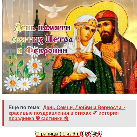
Ещё по теме:
День Семьи, Любви и Верности ~
красивые поздравления в стихах 💕 история
праздника 💖картинки 🌼
Страницы ( 1 из 6 ):
1
2
3
4
5
6