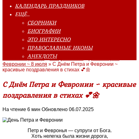
КАЛЕНДАРЬ ПРАЗДНИКОВ
ЕЩЁ…
СБОРНИКИ
БИОГРАФИИ
ЭТО ИНТЕРЕСНО
ПРАВОСЛАВНЫЕ ИКОНЫ
АНЕКДОТЫ
Главная страница
»
Поздравления
»
День Петра и
Февронии ~ 8 июля
»
С Днём Петра и Февронии ~
красивые поздравления в стихах 💕🌼
С Днём Петра и Февронии ~ красивые
поздравления в стихах 💕🌼
На чтение
6 мин
Обновлено
06.07.2025
Петр и Февронья — супруги от Бога.
Хоть нелегка была жизни дорога,