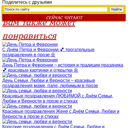
Поделитесь с друзьями
СЕЙЧАС ЧИТАЮТ
Вам также может
понравиться
С Днём Петра и Февронии 💕 трогательные
поздравления в прозе 🌼
День Петра и Февронии ~ история и традиции праздника
💕 красивые картинки и открытки 🌼
День Семьи, Любви и Верности ~ красивые
поздравления маме, папе, любимым в прозе
Красивые поздравления ЛЮБИМОЙ с Днём Семьи,
Любви и Верности в прозе и стихах
Красивые поздравления Жене с Днём Семьи, Любви и
Верности в прозе и стихах
Короткие поздравления с Днём Семьи, Любви и