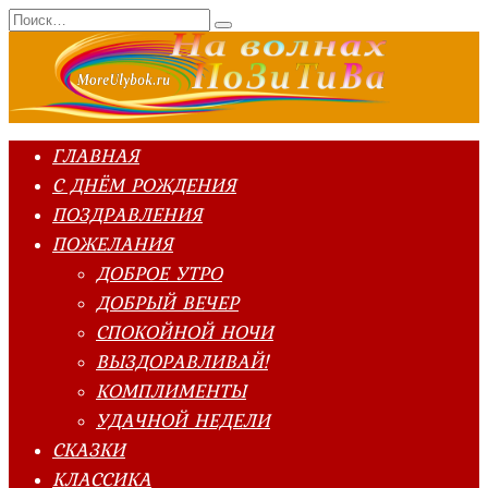
Перейти
Search
к
for:
содержанию
ГЛАВНАЯ
С ДНЁМ РОЖДЕНИЯ
ПОЗДРАВЛЕНИЯ
ПОЖЕЛАНИЯ
ДОБРОЕ УТРО
ДОБРЫЙ ВЕЧЕР
СПОКОЙНОЙ НОЧИ
ВЫЗДОРАВЛИВАЙ!
КОМПЛИМЕНТЫ
УДАЧНОЙ НЕДЕЛИ
СКАЗКИ
КЛАССИКА