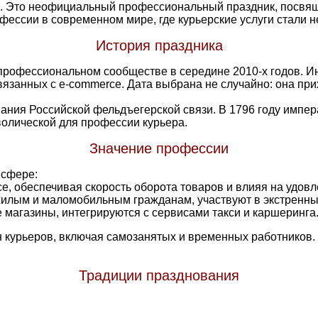
. Это неофициальный профессиональный праздник, посвящё
офессии в современном мире, где курьерские услуги стали
История праздника
 профессиональном сообществе в середине 2010-х годов. И
язанных с e-commerce. Дата выбрана не случайно: она прих
вания Российской фельдъегерской связи. В 1796 году импер
волической для профессии курьера.
Значение профессии
 сфере:
e, обеспечивая скорость оборота товаров и влияя на удовл
ожилым и маломобильным гражданам, участвуют в экстренны
е магазины, интегрируются с сервисами такси и каршеринга
н курьеров, включая самозанятых и временных работников. 
Традиции празднования