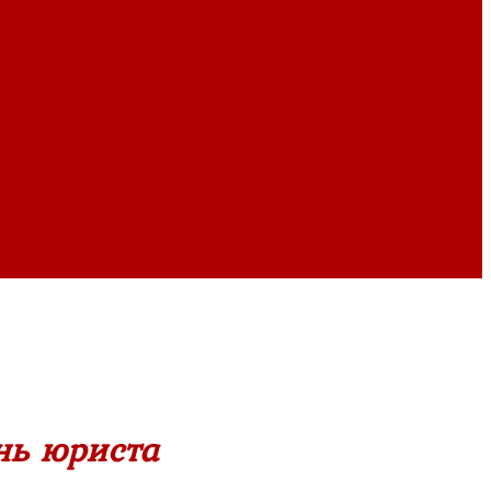
ихах
»
Страница 11
нь юриста