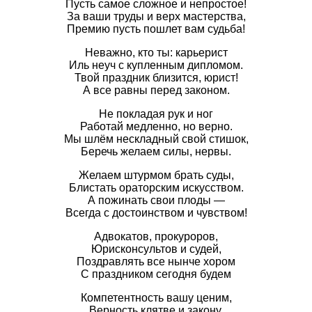
Пусть самое сложное и непростое!
За ваши труды и верх мастерства,
Премию пусть пошлет вам судьба!
Неважно, кто ты: карьерист
Иль неуч с купленным дипломом.
Твой праздник близится, юрист!
А все равны перед законом.
Не покладая рук и ног
Работай медленно, но верно.
Мы шлём нескладный свой стишок,
Беречь желаем силы, нервы.
Желаем штурмом брать суды,
Блистать ораторским искусством.
А пожинать свои плоды —
Всегда с достоинством и чувством!
Адвокатов, прокуроров,
Юрисконсультов и судей,
Поздравлять все нынче хором
С праздником сегодня будем
Компетентность вашу ценим,
Верность клятве и закону,