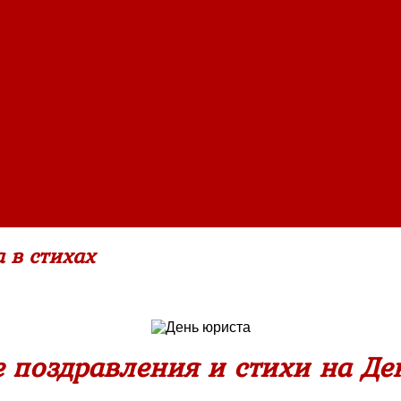
 ~ 3 декабря
»
Красивые поздравления с Днем юриста в ст
 в стихах
 поздравления и стихи на Де