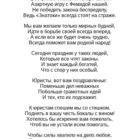
Азартную игру с Фемидой нашей.
Не победить закона беспределу,
Ведь «Знатоки» всегда стоят на страже.
Мы вам желаем только мирных будней,
Идти в борьбе своей всегда вперед.
А если все же будет очень трудно,
Всегда поможет вам родной народ!
Сегодня праздник у таких людей,
Которые все чтят законы.
И знает каждый богатей,
Что с спор у них особый.
Юристы, вот вам поздравленье:
Поменьше дел неважных
Побольше грамотных идей
И тех, кто их подскажет.
К юристам спешим мы со стишком,
Поднять в вашу честь бокалы с вином!
Хотелось бы искренне вам пожелать,
Чтоб вы не устали всем помогать,
Чтобы силы хватило на дело любое,