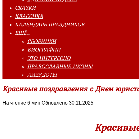
СКАЗКИ
КЛАССИКА
КАЛЕНДАРЬ ПРАЗДНИКОВ
ЕЩЁ…
СБОРНИКИ
БИОГРАФИИ
ЭТО ИНТЕРЕСНО
ПРАВОСЛАВНЫЕ ИКОНЫ
АНЕКДОТЫ
Главная страница
»
Поздравления
»
День юриста в России
Красивые поздравления с Днем юриста
На чтение
6 мин
Обновлено
30.11.2025
Красивые