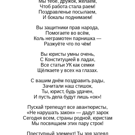
Мы тебе, дружок, желаем,
Чтоб работа стала раем!
Поздравленье посылаем,
И бокалы поднимаем!
Вы защитники прав народа,
Помогаете во всём,
Коль неграмотен парнишка —
Разжуёте что по чём!
Вы юристы умны очень,
С Конституцией в ладах,
Все статьи УК как семки
Щёлкаете у всех на глазах.
С вашим днём поздравить рады,
Зачитали наш стишок,
Ты, юрист, будь удачен,
И пусть дела будут лишь «ок»!
Пускай трепещут все авантюристы,
«Не нарушать закон» — дадут зарок
Сегодня всем, страны родной, юристам
Мы посвящаем этих пару строк!
Преступный элемент! Ты зря затеял