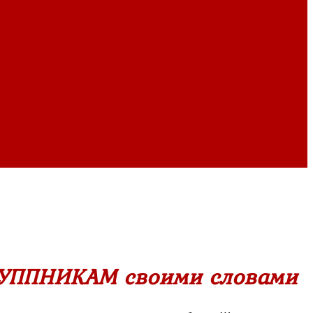
дноклассникам в прозе
»
Страница 2
РУППНИКАМ своими словами