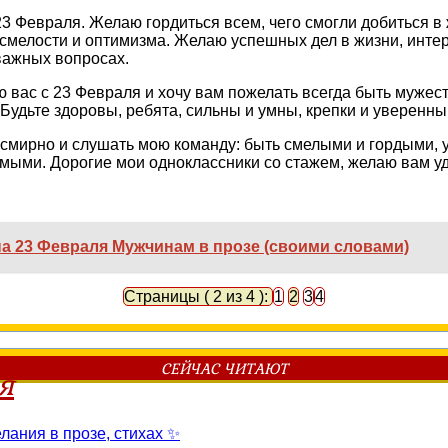
3 Февраля. Желаю гордиться всем, чего смогли добиться в 
, смелости и оптимизма. Желаю успешных дел в жизни, инт
важных вопросах.
ю вас с 23 Февраля и хочу вам пожелать всегда быть муж
Будьте здоровы, ребята, сильны и умны, крепки и уверенны 
 смирно и слушать мою команду: быть смелыми и гордыми,
и. Дорогие мои одноклассники со стажем, желаю вам удач
а 23 Февраля Мужчинам в прозе (своими словами)
Страницы ( 2 из 4 ):
1
2
3
4
СЕЙЧАС ЧИТАЮТ
я
ания в прозе, стихах ✨