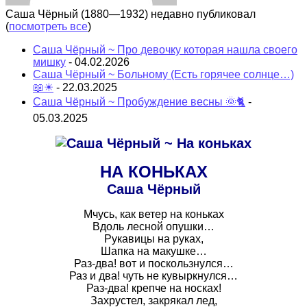
Саша Чёрный (1880—1932) недавно публиковал
(
посмотреть все
)
Саша Чёрный ~ Про девочку которая нашла своего
мишку
- 04.02.2026
Саша Чёрный ~ Больному (Есть горячее солнце…)
📖☀
- 22.03.2025
Саша Чёрный ~ Пробуждение весны 🌞🐈
-
05.03.2025
НА КОНЬКАХ
Саша Чёрный
Мчусь, как ветер на коньках
Вдоль лесной опушки…
Рукавицы на руках,
Шапка на макушке…
Раз-два! вот и поскользнулся…
Раз и два! чуть не кувыркнулся…
Раз-два! крепче на носках!
Захрустел, закрякал лед,