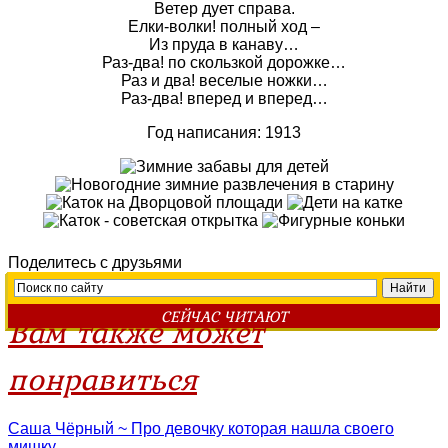
Ветер дует справа.
Елки-волки! полный ход –
Из пруда в канаву…
Раз-два! по скользкой дорожке…
Раз и два! веселые ножки…
Раз-два! вперед и вперед…
Год написания: 1913
Поделитесь с друзьями
СЕЙЧАС ЧИТАЮТ
Вам также может
понравиться
Саша Чёрный ~ Про девочку которая нашла своего
мишку