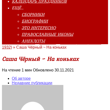
КАЛЕНДАРЬ ПРАЗДНИКОВ
ЕЩЁ…
СБОРНИКИ
БИОГРАФИИ
ЭТО ИНТЕРЕСНО
ПРАВОСЛАВНЫЕ ИКОНЫ
АНЕКДОТЫ
Главная страница
»
Классика
»
Саша Чёрный (1880—
1932)
»
Саша Чёрный ~ На коньках
Саша Чёрный ~ На коньках
На чтение
1 мин
Обновлено
30.11.2021
Об авторе
Недавние публикации