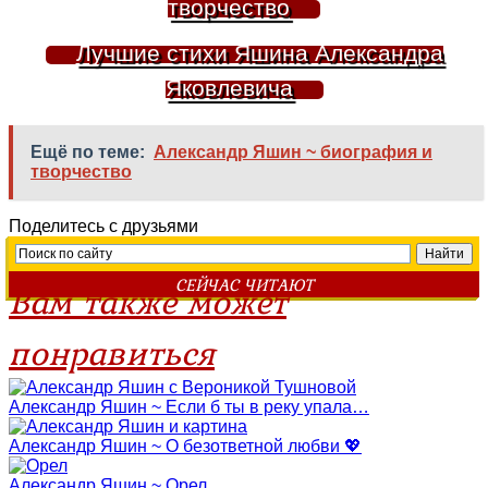
творчество
Лучшие стихи Яшина Александра
Яковлевича
Ещё по теме:
Александр Яшин ~ биография и
творчество
Поделитесь с друзьями
СЕЙЧАС ЧИТАЮТ
Вам также может
понравиться
Александр Яшин ~ Если б ты в реку упала…
Александр Яшин ~ О безответной любви 💖
Александр Яшин ~ Орел