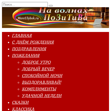
Перейти
Search
к
for:
содержанию
ГЛАВНАЯ
С ДНЁМ РОЖДЕНИЯ
ПОЗДРАВЛЕНИЯ
ПОЖЕЛАНИЯ
ДОБРОЕ УТРО
ДОБРЫЙ ВЕЧЕР
СПОКОЙНОЙ НОЧИ
ВЫЗДОРАВЛИВАЙ!
КОМПЛИМЕНТЫ
УДАЧНОЙ НЕДЕЛИ
СКАЗКИ
КЛАССИКА