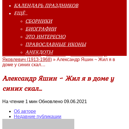
КАЛЕНДАРЬ ПРАЗДНИКОВ
ЕЩЁ…
СБОРНИКИ
БИОГРАФИИ
ЭТО ИНТЕРЕСНО
ПРАВОСЛАВНЫЕ ИКОНЫ
АНЕКДОТЫ
Главная страница
»
Классика
»
Яшин Александр
Яковлевич (1913-1968)
»
Александр Яшин ~ Жил я в
доме у синих скал…
Александр Яшин ~ Жил я в доме у
синих скал…
На чтение
1 мин
Обновлено
09.06.2021
Об авторе
Недавние публикации