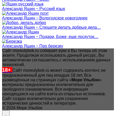
Александр Яшин ~ Русский язык
Александр Яшин ~ Вологодское новогоднее
Александр Яшин ~ Спешите делать добрые дела…
Александр Яшин ~ Подари, Боже, еще лоскуток…
Александр Яшин ~ Про березку
Сайт moreulybok.ru собирает куки и Вы теперь об этом
знаете. Продолжая использовать данный ресурс, Вы
автоматически соглашаетесь с использованием данных
технологий.
18+
Сайт moreulybok.ru может содержать контент, не
предназначенный для лиц младше 18 лет.
Все
размещённые на страницах сайта «
Море Улыбок
»
материалы предназначены исключительно для
свободного ознакомления. Вся информация
находящаяся на сайте взята из открытых источников.
Сайт создан исключительно для сохранения
исторических ценностей в литературе.
© 2026 Море Улыбок