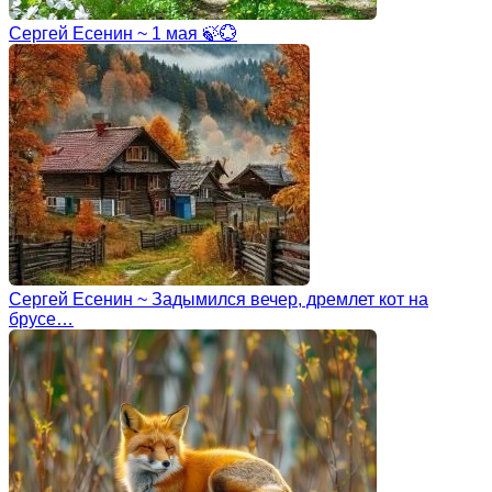
Сергей Есенин ~ 1 мая 🍃💮
Сергей Есенин ~ Задымился вечер, дремлет кот на
брусе…