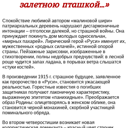
залетною пташкой…»
Спокойствие любимой автором «малиновой шири»
патриархальных деревень нарушают дисгармоничные
интонации – отголоски далекой, но страшной войны. Она
принуждает покинуть дом молодых односельчан,
«мирных пахарей». Лирический герой «Руси» именует их,
мужественных «родных силачей», истинной опорой
страны. Пейзажные зарисовки, изображенные в
стихотворении, полны недобрых предчувствий: в лесной
роще чудится запах ладана, в порывах ветра слышатся
«стуки костей».
В произведении 1915 г. страшное будущее, заявленное
как пророчество в «Руси», становится ужасающей
реальностью. Горестные известия о погибших
защитниках получают лаконичную характеристику,
выраженную эпитетом «панихидные». Преображается
образ Родины: олицетворяясь в женском облике, она
становится черной монахиней, скорбной участницей
поминального обряда.
Во втором четверостишии возникает новая
колористическая доминанта – красный цвет строчек