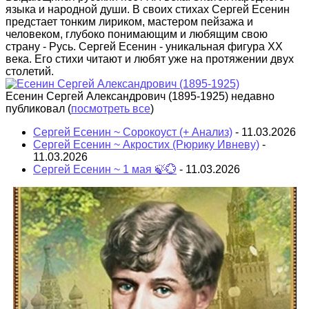
языка и народной души. В своих стихах Сергей Есенин
предстает тонким лириком, мастером пейзажа и
человеком, глубоко понимающим и любящим свою
страну - Русь. Сергей Есенин - уникальная фигура XX
века. Его стихи читают и любят уже на протяжении двух
столетий.
Есенин Сергей Александрович (1895-1925) недавно
публиковал
(
посмотреть все
)
Сергей Есенин ~ Сорокоуст (+ Анализ)
- 11.03.2026
Сергей Есенин ~ Акростих (Рюрику Ивневу)
-
11.03.2026
Сергей Есенин ~ 1 мая 🍃💮
- 11.03.2026