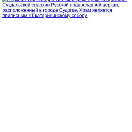
Сергей Есенин ~ Калики (+ Анализ)
Сергей Есенин ~ Исповедь самоубийцы (+ Анализ)
Сергей Есенин ~ Иорданская голубица (Маленькие
поэмы) (+ Анализ)
Сайт moreulybok.ru собирает куки и Вы теперь об этом
знаете. Продолжая использовать данный ресурс, Вы
автоматически соглашаетесь с использованием данных
технологий.
18+
Сайт moreulybok.ru может содержать контент, не
предназначенный для лиц младше 18 лет.
Все
размещённые на страницах сайта «
Море Улыбок
»
материалы предназначены исключительно для
свободного ознакомления. Вся информация
находящаяся на сайте взята из открытых источников.
Сайт создан исключительно для сохранения
исторических ценностей в литературе.
© 2026 Море Улыбок