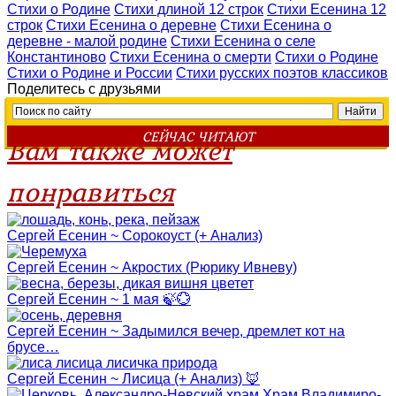
Стихи о Родине
Стихи длиной 12 строк
Стихи Есенина 12
строк
Стихи Есенина о деревне
Стихи Есенина о
деревне - малой родине
Стихи Есенина о селе
Константиново
Стихи Есенина о смерти
Стихи о Родине
Стихи о Родине и России
Стихи русских поэтов классиков
Поделитесь с друзьями
СЕЙЧАС ЧИТАЮТ
Вам также может
понравиться
Сергей Есенин ~ Сорокоуст (+ Анализ)
Сергей Есенин ~ Акростих (Рюрику Ивневу)
Сергей Есенин ~ 1 мая 🍃💮
Сергей Есенин ~ Задымился вечер, дремлет кот на
брусе…
Сергей Есенин ~ Лисица (+ Анализ) 🦊