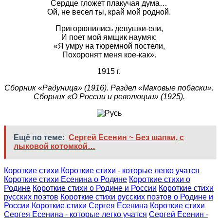
Сердце гложет плакучая дума…
Ой, не весел ты, край мой родной.
Пригорюнились девушки-ели,
И поет мой ямщик наумяк:
«Я умру на тюремной постели,
Похоронят меня кое-как».
1915 г.
Сборник «Радуница» (1916). Раздел «Маковые побаски».
Сборник «О России и революции» (1925).
Ещё по теме:
Сергей Есенин ~ Без шапки, с
лыковой котомкой…
Короткие стихи
Короткие стихи - которые легко учатся
Короткие стихи Есенина о Родине
Короткие стихи о
Родине
Короткие стихи о Родине и России
Короткие стихи
русских поэтов
Короткие стихи русских поэтов о Родине и
России
Короткие стихи Сергея Есенина
Короткие стихи
Сергея Есенина - которые легко учатся
Сергей Есенин -