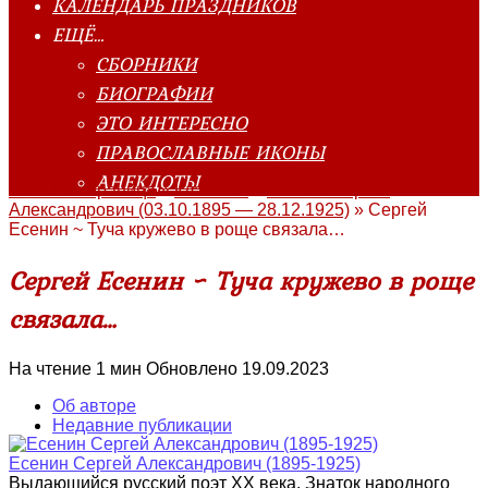
КАЛЕНДАРЬ ПРАЗДНИКОВ
ЕЩЁ…
СБОРНИКИ
БИОГРАФИИ
ЭТО ИНТЕРЕСНО
ПРАВОСЛАВНЫЕ ИКОНЫ
АНЕКДОТЫ
Главная страница
»
Классика
»
Есенин Сергей
Александрович (03.10.1895 — 28.12.1925)
»
Сергей
Есенин ~ Туча кружево в роще связала…
Сергей Есенин ~ Туча кружево в роще
связала…
На чтение
1 мин
Обновлено
19.09.2023
Об авторе
Недавние публикации
Есенин Сергей Александрович (1895-1925)
Выдающийся русский поэт XX века. Знаток народного