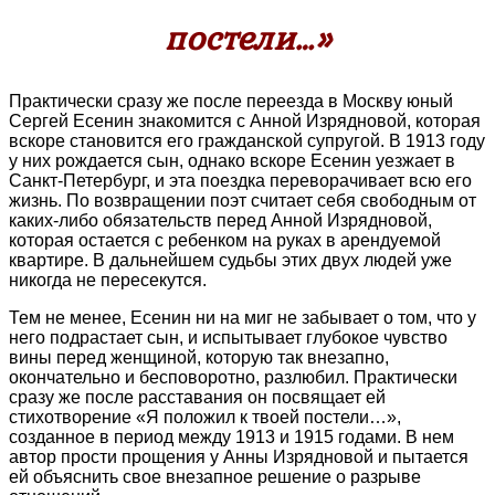
постели…»
Практически сразу же после переезда в Москву юный
Сергей Есенин знакомится с Анной Изрядновой, которая
вскоре становится его гражданской супругой. В 1913 году
у них рождается сын, однако вскоре Есенин уезжает в
Санкт-Петербург, и эта поездка переворачивает всю его
жизнь. По возвращении поэт считает себя свободным от
каких-либо обязательств перед Анной Изрядновой,
которая остается с ребенком на руках в арендуемой
квартире. В дальнейшем судьбы этих двух людей уже
никогда не пересекутся.
Тем не менее, Есенин ни на миг не забывает о том, что у
него подрастает сын, и испытывает глубокое чувство
вины перед женщиной, которую так внезапно,
окончательно и бесповоротно, разлюбил. Практически
сразу же после расставания он посвящает ей
стихотворение «Я положил к твоей постели…»,
созданное в период между 1913 и 1915 годами. В нем
автор прости прощения у Анны Изрядновой и пытается
ей объяснить свое внезапное решение о разрыве