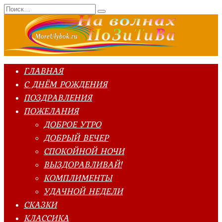
Перейти
Search
к
for:
содержанию
ГЛАВНАЯ
С ДНЁМ РОЖДЕНИЯ
ПОЗДРАВЛЕНИЯ
ПОЖЕЛАНИЯ
ДОБРОЕ УТРО
ДОБРЫЙ ВЕЧЕР
СПОКОЙНОЙ НОЧИ
ВЫЗДОРАВЛИВАЙ!
КОМПЛИМЕНТЫ
УДАЧНОЙ НЕДЕЛИ
СКАЗКИ
КЛАССИКА