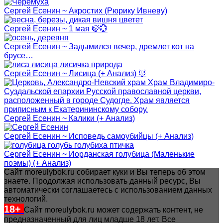
Сергей Есенин ~ Акростих (Рюрику Ивневу)
Сергей Есенин ~ 1 мая 🍃💮
Сергей Есенин ~ Задымился вечер, дремлет кот на
брусе…
Сергей Есенин ~ Лисица (+ Анализ) 🦊
Сергей Есенин ~ Калики (+ Анализ)
Сергей Есенин ~ Исповедь самоубийцы (+ Анализ)
Сергей Есенин ~ Иорданская голубица (Маленькие
поэмы) (+ Анализ)
Сайт moreulybok.ru собирает куки и Вы теперь об этом
знаете. Продолжая использовать данный ресурс, Вы
автоматически соглашаетесь с использованием данных
технологий.
18+
Сайт moreulybok.ru может содержать контент, не
предназначенный для лиц младше 18 лет.
Все