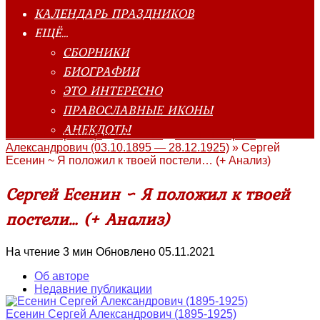
КАЛЕНДАРЬ ПРАЗДНИКОВ
ЕЩЁ…
СБОРНИКИ
БИОГРАФИИ
ЭТО ИНТЕРЕСНО
ПРАВОСЛАВНЫЕ ИКОНЫ
АНЕКДОТЫ
Главная страница
»
Классика
»
Есенин Сергей
Александрович (03.10.1895 — 28.12.1925)
»
Сергей
Есенин ~ Я положил к твоей постели… (+ Анализ)
Сергей Есенин ~ Я положил к твоей
постели… (+ Анализ)
На чтение
3 мин
Обновлено
05.11.2021
Об авторе
Недавние публикации
Есенин Сергей Александрович (1895-1925)