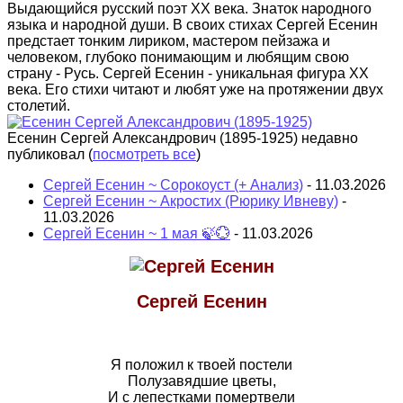
Выдающийся русский поэт XX века. Знаток народного
языка и народной души. В своих стихах Сергей Есенин
предстает тонким лириком, мастером пейзажа и
человеком, глубоко понимающим и любящим свою
страну - Русь. Сергей Есенин - уникальная фигура XX
века. Его стихи читают и любят уже на протяжении двух
столетий.
Есенин Сергей Александрович (1895-1925) недавно
публиковал
(
посмотреть все
)
Сергей Есенин ~ Сорокоуст (+ Анализ)
- 11.03.2026
Сергей Есенин ~ Акростих (Рюрику Ивневу)
-
11.03.2026
Сергей Есенин ~ 1 мая 🍃💮
- 11.03.2026
Сергей Есенин
Я положил к твоей постели
Полузавядшие цветы,
И с лепестками помертвели