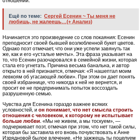
отношений.
Ещё по теме:
Сергей Есенин ~ Ты меня не
любишь, не жалеешь…(+ Анализ)
Начинается это произведение со слов покаяния: Есенин
преподносит своей бывшей возлюбленной букет цветов.
Однако поэт отмечает, что они уже успели завянуть так
же, как и его «усталые мечты». Эта фраза указывает на
то, что Есенин разочаровался в семейной жизни, которая
стала его угнетать. Причина весьма банальна, и автор
открыто в ней признается, отмечая: «Я нашептал моим
левкоям об угасающей любви». При этом он дает понять
своей избраннице, что никогда к ней не вернется, и
просит ее не предпринимать попыток воссоздать
разрушенную семью.
Чувства для Есенина гораздо важнее всяких
условностей, и
он понимает, что нет смысла строить
отношения с человеком, к которому не испытывает
больше любви
. «Мы не живем, а мы тоскуем», —
подчеркивает поэт, отмечая при этом, что нет такой силы,
которая бы заставила его вновь почувствовать к Анне
Изрядновой былое влечение. «Не зажжешь ты поцелуем