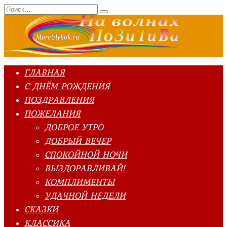
Перейти
Search
к
for:
содержанию
ГЛАВНАЯ
С ДНЁМ РОЖДЕНИЯ
ПОЗДРАВЛЕНИЯ
ПОЖЕЛАНИЯ
ДОБРОЕ УТРО
ДОБРЫЙ ВЕЧЕР
СПОКОЙНОЙ НОЧИ
ВЫЗДОРАВЛИВАЙ!
КОМПЛИМЕНТЫ
УДАЧНОЙ НЕДЕЛИ
СКАЗКИ
КЛАССИКА