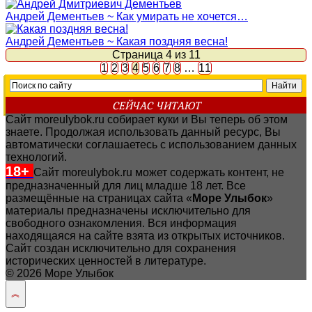
Андрей Дементьев ~ Как умирать не хочется…
Андрей Дементьев ~ Какая поздняя весна!
Страница 4 из 11
1
2
3
4
5
6
7
8
…
11
СЕЙЧАС ЧИТАЮТ
Сайт moreulybok.ru собирает куки и Вы теперь об этом
знаете. Продолжая использовать данный ресурс, Вы
автоматически соглашаетесь с использованием данных
технологий.
18+
Сайт moreulybok.ru может содержать контент, не
предназначенный для лиц младше 18 лет.
Все
размещённые на страницах сайта «
Море Улыбок
»
материалы предназначены исключительно для
свободного ознакомления. Вся информация
находящаяся на сайте взята из открытых источников.
Сайт создан исключительно для сохранения
исторических ценностей в литературе.
© 2026 Море Улыбок