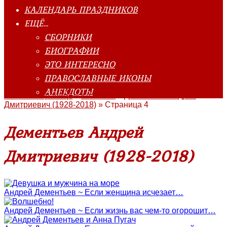
КАЛЕНДАРЬ ПРАЗДНИКОВ
ЕЩЁ…
СБОРНИКИ
БИОГРАФИИ
ЭТО ИНТЕРЕСНО
ПРАВОСЛАВНЫЕ ИКОНЫ
АНЕКДОТЫ
Главная страница
»
Классика
»
Дементьев Андрей
Дмитриевич (1928-2018)
»
Страница 4
Дементьев Андрей
Дмитриевич (1928-2018)
Андрей Дементьев ~ Если женщина исчезает…
Андрей Дементьев ~ Если жизнь вас чем-то огорошит…