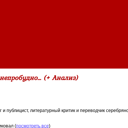
ович (1880-1921)
»
Александр Блок ~ Грешить бесстыдно, 
 непробудно… (+ Анализ)
г и публицист, литературный критик и переводчик серебрян
ликовал
(
посмотреть все
)