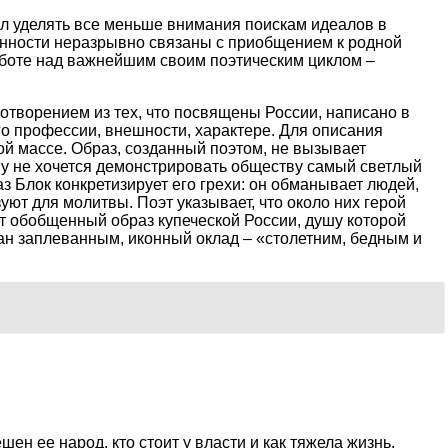
тал уделять все меньше внимания поискам идеалов в
енности неразрывно связаны с приобщением к родной
работе над важнейшим своим поэтическим циклом –
творением из тех, что посвящены России, написано в
го профессии, внешности, характере. Для описания
й массе. Образ, созданный поэтом, не вызывает
ему не хочется демонстрировать обществу самый светлый
 Блок конкретизирует его грехи: он обманывает людей,
ют для молитвы. Поэт указывает, что около них герой
ет обобщенный образ купеческой России, душу которой
ван заплеванным, иконный оклад – «столетним, бедным и
ен ее народ, кто стоит у власти и как тяжела жизнь.