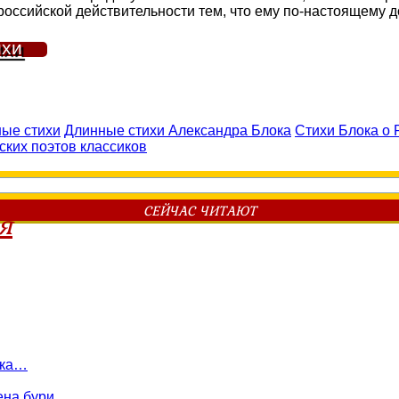
оссийской действительности тем, что ему по-настоящему до
ихи
ые стихи
Длинные стихи Александра Блока
Стихи Блока о 
ских поэтов классиков
СЕЙЧАС ЧИТАЮТ
я
лка…
нена бури…