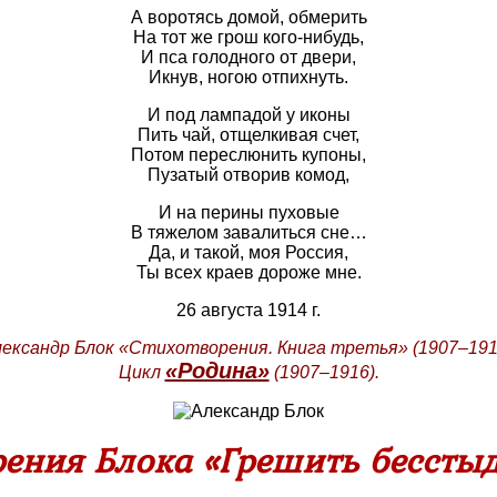
А воротясь домой, обмерить
На тот же грош кого-нибудь,
И пса голодного от двери,
Икнув, ногою отпихнуть.
И под лампадой у иконы
Пить чай, отщелкивая счет,
Потом переслюнить купоны,
Пузатый отворив комод,
И на перины пуховые
В тяжелом завалиться сне…
Да, и такой, моя Россия,
Ты всех краев дороже мне.
26 августа 1914 г.
ександр Блок «Стихотворения. Книга третья» (1907–191
«Родина»
Цикл
(1907–1916).
рения Блока «Грешить бесстыд