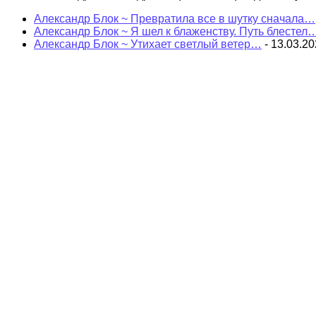
Александр Блок ~ Превратила все в шутку сначала…
Александр Блок ~ Я шел к блаженству. Путь блестел
Александр Блок ~ Утихает светлый ветер…
- 13.03.2