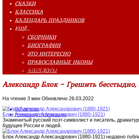
СКАЗКИ
КЛАССИКА
КАЛЕНДАРЬ ПРАЗДНИКОВ
ЕЩЁ…
СБОРНИКИ
БИОГРАФИИ
ЭТО ИНТЕРЕСНО
ПРАВОСЛАВНЫЕ ИКОНЫ
АНЕКДОТЫ
Главная страница
»
Классика
»
Блок Александр Александр
Александр Блок ~ Грешить бесстыдно,
На чтение
3 мин
Обновлено
26.03.2022
Об авторе
Блок Александр Александрович (1880-1921)
Недавние публикации
Знаменитый русский поэт-символист и писатель, драматур
будущее России и людей.
Блок Александр Александрович (1880-1921) недавно пуб