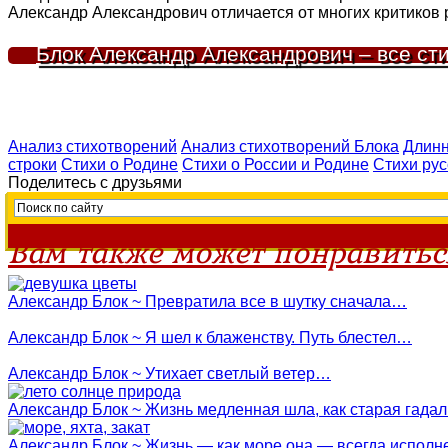
Александр Александрович отличается от многих критиков р
Блок Александр Александрович – все ст
Анализ стихотворений
Анализ стихотворений Блока
Длинн
строки
Стихи о Родине
Стихи о России и Родине
Стихи рус
Поделитесь с друзьями
Вам также может понравитьс
Александр Блок ~ Превратила все в шутку сначала…
Александр Блок ~ Я шел к блаженству. Путь блестел…
Александр Блок ~ Утихает светлый ветер…
Александр Блок ~ Жизнь медленная шла, как старая гада
Александр Блок ~ Жизнь — как море она — всегда испол