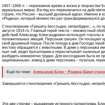
1907–1908 гг. – переломное время в жизни и творчестве Б
ирреальных мирах. Взгляд его переключился на действит
стране, что Россия – высший духовный идеал. Именно в 
«Родина», который множество раз трансформировался до т
Стихотворение «Грешить бесстыдно, непробудно…», по п
августе 1914-го. Главный герой текста – неизвестный об
действий Александр Александрович использует глаголы в
положительных эмоций. Персонаж грешен. Он посещает хра
свой душевный порыв. После похода в дом Господа герой 
жестоко обращается с животными. В доме у персонажа имею
пьет чай, ведет бухгалтерию и пересчитывает наличные д
разбудить невероятно трудно. Для воссоздания быта ее п
зацелованным», комод в доме персонажа – пузатым, перин
Ещё по теме:
Александр Блок ~ Родина (Цикл стихо
Завершается стихотворение «Грешить бесстыдно, непр
Эти две строчки – выражение истинного патриотизма. Блок 