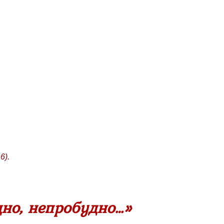
6).
но, непробудно…»