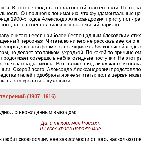
лока. В этот период стартовал новый этап его пути. Поэт с
ельность. Он пришел к пониманию, что фундаментальные ц
конце 1900-х годов Александр Александрович приступил к 
ого, как на свет появился окончательный вариант.
раву считающееся наиболее беспощадным блоковским стихо
общенный персонаж. Читателю ничего не рассказывается о е
 неопределенной форме, относящиеся к бесконечной людско
м, но делает это тайком, украдкой. По какой-то причине 
продолжает совершать неблаговидные поступки. На этот раз
тся лампады, иконы. Вот только вряд ли их часто использу
еньги. Скорей всего, Александр Александрович представля
редставителей подобраны яркие эпитеты: пол в церкви наз
ы на его кровати – пуховыми.
творений) (1907–1916)
обудно…» неожиданным выводом:
Да, и такой, моя Россия,
Ты всех краев дороже мне.
любит свою родину вне зависимости от того, насколько греш