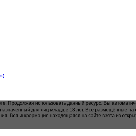
»)
наете. Продолжая использовать данный ресурс, Вы автомати
едназначенный для лиц младше 18 лет.
Все размещённые на с
ия. Вся информация находящаяся на сайте взята из открыт