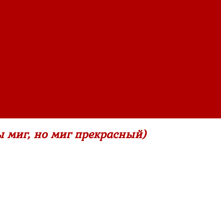
вич
»
Алексей Апухтин ~ Жизнь (О жизнь! ты миг, но миг пре
ы миг, но миг прекрасный)