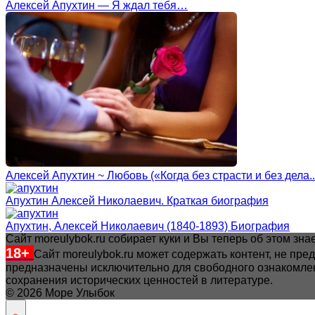
Алексей Апухтин — Я ждал тебя…
Алексей Апухтин ~ Любовь («Когда без страсти и без дела..
Апухтин Алексей Николаевич. Краткая биография
Апухтин, Алексей Николаевич (1840-1893) Биография
Сайт moreulybok.ru собирает куки и Вы теперь об этом з
18+
Сайт moreulybok.ru может содержать контент, не пр
предназначены исключительно для свободного ознакомлен
сохранения исторических ценностей в литературе.
© 2026 Море Улыбок