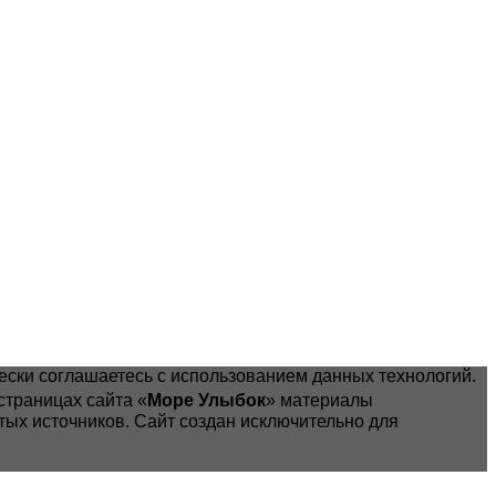
чески соглашаетесь с использованием данных технологий.
траницах сайта «
Море Улыбок
» материалы
ых источников. Сайт создан исключительно для