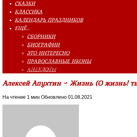
СКАЗКИ
КЛАССИКА
КАЛЕНДАРЬ ПРАЗДНИКОВ
ЕЩЁ…
СБОРНИКИ
БИОГРАФИИ
ЭТО ИНТЕРЕСНО
ПРАВОСЛАВНЫЕ ИКОНЫ
АНЕКДОТЫ
Главная страница
»
Классика
»
Апухтин Алексей Николае
Алексей Апухтин ~ Жизнь (О жизнь! т
На чтение
1 мин
Обновлено
01.08.2021
Об авторе
Недавние публикации