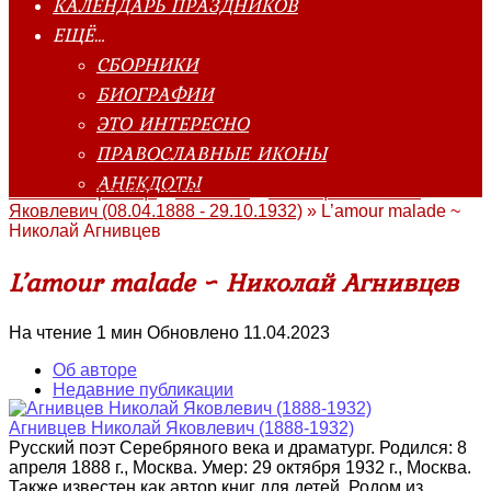
КАЛЕНДАРЬ ПРАЗДНИКОВ
ЕЩЁ…
СБОРНИКИ
БИОГРАФИИ
ЭТО ИНТЕРЕСНО
ПРАВОСЛАВНЫЕ ИКОНЫ
АНЕКДОТЫ
Главная страница
»
Классика
»
Агнивцев Николай
Яковлевич (08.04.1888 - 29.10.1932)
»
L’amour malade ~
Николай Агнивцев
L’amour malade ~ Николай Агнивцев
На чтение
1 мин
Обновлено
11.04.2023
Об авторе
Недавние публикации
Агнивцев Николай Яковлевич (1888-1932)
Русский поэт Серебряного века и драматург. Родился: 8
апреля 1888 г., Москва. Умер: 29 октября 1932 г., Москва.
Также известен как автор книг для детей. Родом из