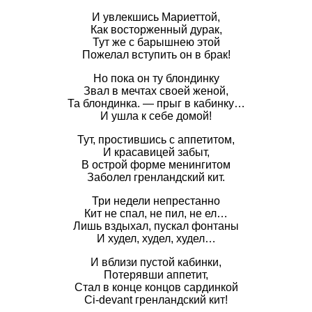
И увлекшись Мариеттой,
Как восторженный дурак,
Тут же с барышнею этой
Пожелал вступить он в брак!
Но пока он ту блондинку
Звал в мечтах своей женой,
Та блондинка. — прыг в кабинку…
И ушла к себе домой!
Тут, простившись с аппетитом,
И красавицей забыт,
В острой форме менингитом
Заболел гренландский кит.
Три недели непрестанно
Кит не спал, не пил, не ел…
Лишь вздыхал, пускал фонтаны
И худел, худел, худел…
И вблизи пустой кабинки,
Потерявши аппетит,
Стал в конце концов сардинкой
Ci-devant гренландский кит!