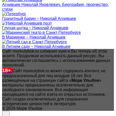
Агнивцев Николай Яковлевич. Биография, творчество,
стихи
Гранитный барин ~ Николай Агнивцев
Глупая шутка ~ Николай Агнивцев
В Мариинке ~ Николай Агнивцев
В Летнем саду ~ Николай Агнивцев
Сайт moreulybok.ru собирает куки и Вы теперь об этом
знаете. Продолжая использовать данный ресурс, Вы
автоматически соглашаетесь с использованием данных
технологий.
18+
Сайт moreulybok.ru может содержать контент, не
предназначенный для лиц младше 18 лет.
Все
размещённые на страницах сайта «
Море Улыбок
»
материалы предназначены исключительно для
свободного ознакомления. Вся информация
находящаяся на сайте взята из открытых источников.
Сайт создан исключительно для сохранения
исторических ценностей в литературе.
© 2026 Море Улыбок