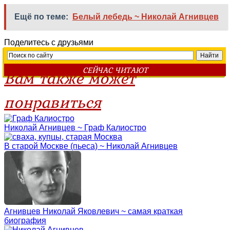
Ещё по теме:
Белый лебедь ~ Николай Агнивцев
Поделитесь с друзьями
СЕЙЧАС ЧИТАЮТ
Вам также может
понравиться
Николай Агнивцев ~ Граф Калиостро
В старой Москве (пьеса) ~ Николай Агнивцев
Агнивцев Николай Яковлевич ~ самая краткая
биография