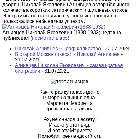
дворян. Николай Яковлевич Агнивцев автор большого
количества коротких сатирических и шутливых стихов.
Эпиграммы поэта ходили в устном исполнении и
пользовались небывалым успехом.
Агнивцев Николай Яковлевич (1888-1932) недавно
публиковал
(
посмотреть все
)
Николай Агнивцев ~ Граф Калиостро
- 30.07.2024
В старой Москве (пьеса) ~ Николай Агнивцев
-
31.07.2021
Агнивцев Николай Яковлевич ~ самая краткая
биография
- 31.07.2021
Как-то раз купалась где-то
В море барышня одна.
Мариетта, Мариетта
Прозывалась так она.
Ах, не снился и аскету,
И аскету этот вид.
И вот эту Мариетту
Полюбил гренландский кит.